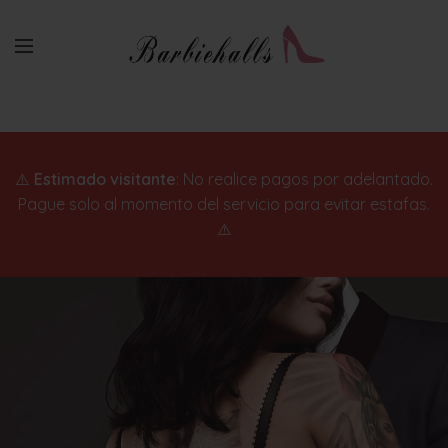
⚠️
Estimado visitante
: No realice pagos por adelantado.
Pague solo al momento del servicio para evitar estafas.
⚠️