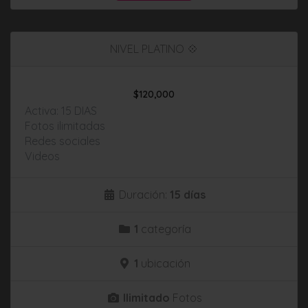
NIVEL PLATINO 💠
$
120,000
Activa: 15 DIAS
Fotos ilimitadas
Redes sociales
Videos
Duración:
15 días
1
categoría
1
ubicación
Ilimitado
Fotos