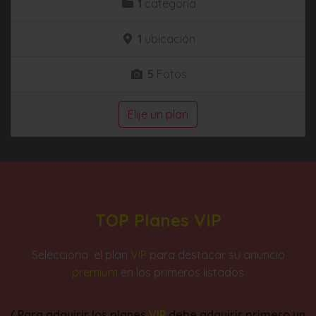
1
categoría
1
ubicación
5
Fotos
Elije un plan
TOP Planes VIP
Selecciona el plan
VIP
para destacar su anuncio
premium
en los primeros listados
( Para adquirir los planes
VIP
debe adquirir primero un