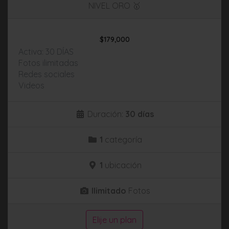
NIVEL ORO 🥇
$
179,000
Activa: 30 DÍAS
Fotos ilimitadas
Redes sociales
Videos
Duración:
30 días
1
categoría
1
ubicación
Ilimitado
Fotos
Elije un plan