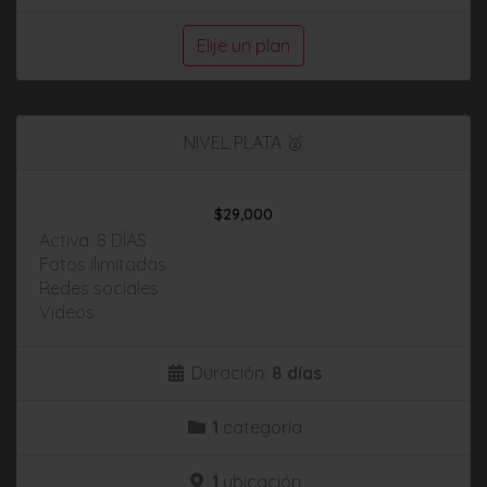
Elije un plan
NIVEL PLATA 🥈
$
29,000
Activa: 8 DÍAS
Fotos ilimitadas
Redes sociales
Videos
Duración:
8 días
1
categoría
1
ubicación