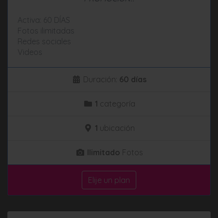
Activa: 60 DÍAS
Fotos ilimitadas
Redes sociales
Videos
Duración:
60 días
1
categoría
1
ubicación
Ilimitado
Fotos
Elije un plan