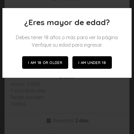
10
Fotos
¿Eres mayor de edad?
Elije un plan
Debes tener 18 años o más para ver la página.
Verifique su edad para ingresar.
NIVEL BRONCE 🥉
I AM 18 OR OLDER
I AM UNDER 18
$
15,000
Activa: 2 DÍAS
Fotos ilimitadas
Redes sociales
Videos
Duración:
2 días