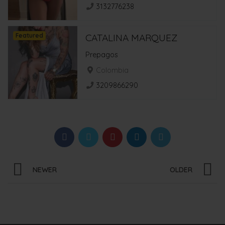
3132776238
Featured
CATALINA MARQUEZ
Prepagos
Colombia
3209866290
NEWER
OLDER