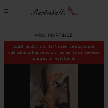
ARIA, MARTINEZ.
⚠️ Estimado visitante: No realice pagos por
adelantado. Pague solo al momento del servicio
para evitar estafas. ⚠️