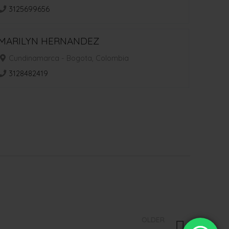
3125699656
MARILYN HERNANDEZ
Cundinamarca - Bogota, Colombia
3128482419
OLDER