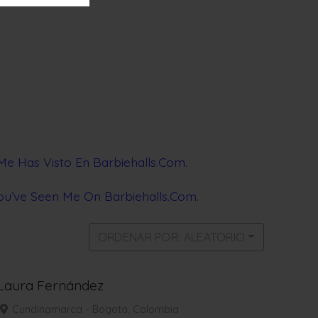
Me Has Visto En Barbieha
lls.Com.
You’ve Seen Me On Barbiehalls.Com.
ORDENAR POR: ALEATORIO
Laura Fernández
Cundinamarca - Bogota, Colombia