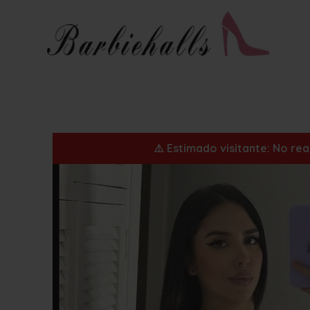
⚠️ Estimado visitante: No re