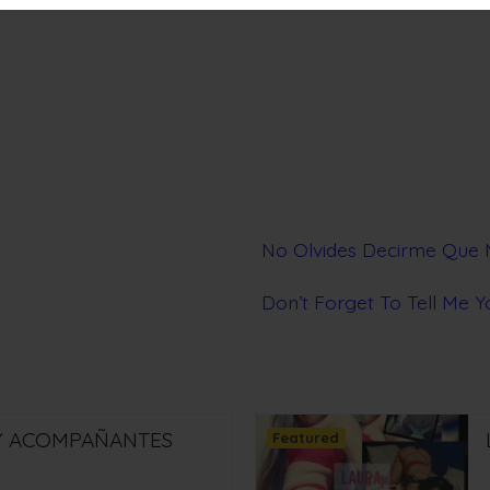
No Olvides Decirme Que 
Don’t Forget To Tell Me 
 Y ACOMPAÑANTES
Featured