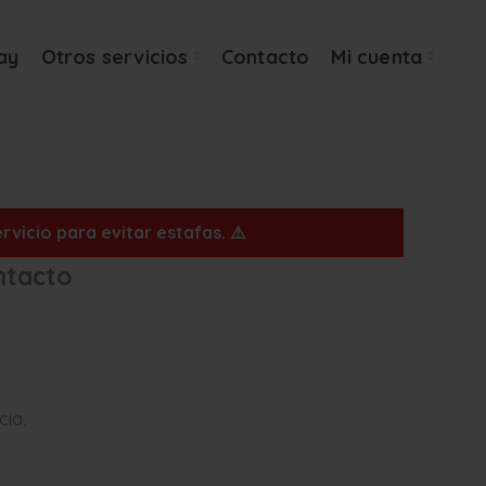
ay
Otros servicios
Contacto
Mi cuenta
vicio para evitar estafas. ⚠️
ntacto
ia,