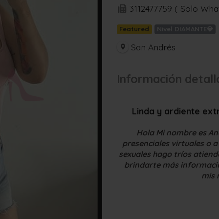
3112477759 ( Solo Wha
Featured
Nivel DIAMANTE💎
San Andrés
Información detal
Linda y ardiente ext
Hola Mi nombre es And
presenciales virtuales o 
sexuales hago tríos atien
brindarte más informació
mis 