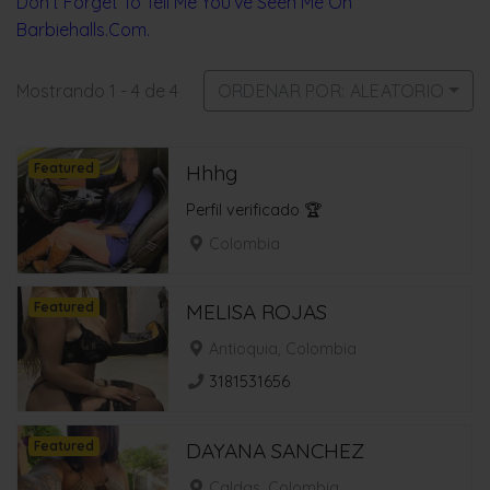
Don’t Forget To Tell Me You’ve Seen Me On
Barbiehalls.Com.
Mostrando 1 - 4 de 4
ORDENAR POR: ALEATORIO
Featured
Hhhg
Perfil verificado 🏆
Colombia
Featured
MELISA ROJAS
Antioquia, Colombia
3181531656
Featured
DAYANA SANCHEZ
Caldas, Colombia