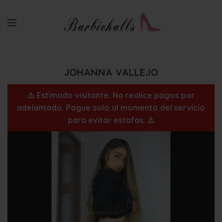
JOHANNA VALLEJO
⚠️ Estimado visitante: No realice pagos por
adelantado. Pague solo al momento del servicio
para evitar estafas. ⚠️