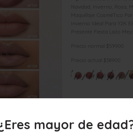
Navidad, Invierno, Rosa, 
Maquillaje CosméTico Pa
Invierno Ideal Para Y2K
Presente Fiesta Listo Mej
Precio normal $59900
Precio actual $38900
¿Eres mayor de edad