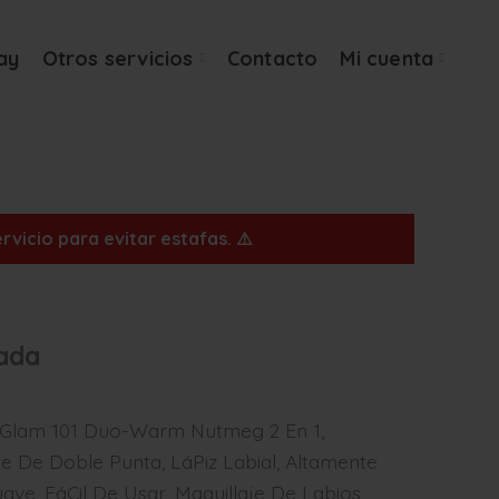
ay
Otros servicios
Contacto
Mi cuenta
vicio para evitar estafas. ⚠️
lada
r Glam 101 Duo-Warm Nutmeg 2 En 1,
e De Doble Punta, LáPiz Labial, Altamente
ve, FáCil De Usar, Maquillaje De Labios, ,