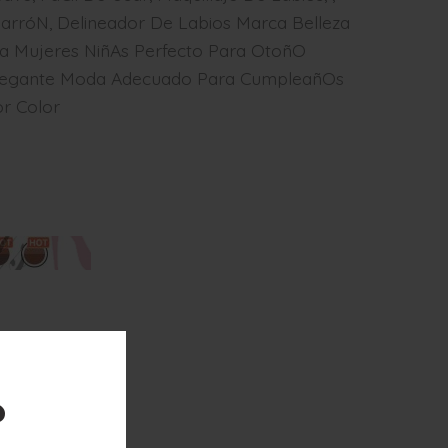
MarróN, Delineador De Labios Marca Belleza
ra Mujeres NiñAs Perfecto Para OtoñO
 Elegante Moda Adecuado Para CumpleañOs
or Color
?