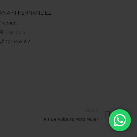
ANAHI FERNANDEZ
Prepagos
Colombia
3043638352
OLDER
Kit De Pulpura Para Mujer