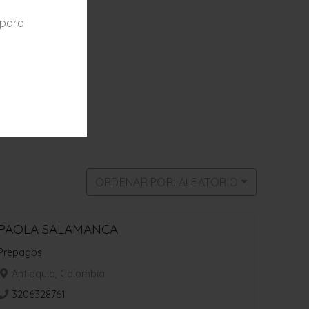
 para
ORDENAR POR: ALEATORIO
PAOLA SALAMANCA
Prepagos
Antioquia, Colombia
3206328761