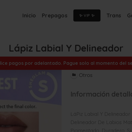
Inicio
Prepagos
Trans
G
✨ VIP ✨
Lápiz Labial Y Delineador
alice pagos por adelantado. Pague solo al momento del ser
Otros
Información detal
LáPiz Labial Y Delineado
Delineador De Labios Mat
Pigmentado, Duradero, Sua