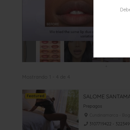
Debe
Mostrando 1 - 4 de 4
SALOME SANTAMA
Featured
Prepagos
Cundinamarca - Bog
3107719422 - 322349