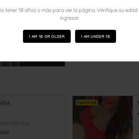
s tener 18 años o más para ver la página. Verifique su edad
ingresar.
I AM 18 OR OLDER
I AM UNDER 18
RIA
Featured
ota, Colombia
2461