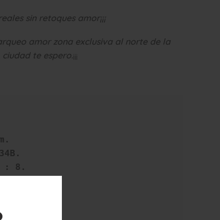
reales sin retoques amor¡¡¡
arqueo amor zona exclusiva al norte de la
ciudad te espero.
¡¡¡
.

4B.

 : 8.

: Rubio.

 : Largo.

rdes.

?