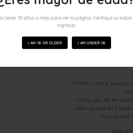
Horario De Atenci
Contacto : 000000
s tener 18 años o más para ver la página. Verifique su edad
Barrio : Usaquen 
ingresar.
Valor : $150.000.

Domicilios : $260
I AM 18 OR OLDER
I AM UNDER 18
!!! Hello. I am a woman,
ser
I offer you all services
Add me and let’s have 
New to This 
Real pho