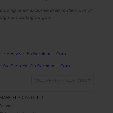
parking Amor exclusive area to the north of
city I am waiting for you.
Me Has Visto En Barbieha
lls.Com.
You’ve Seen Me On Barbiehalls.Com.
ORDENAR POR: ALEATORIO
MARCELA CASTILLO
Prepagos