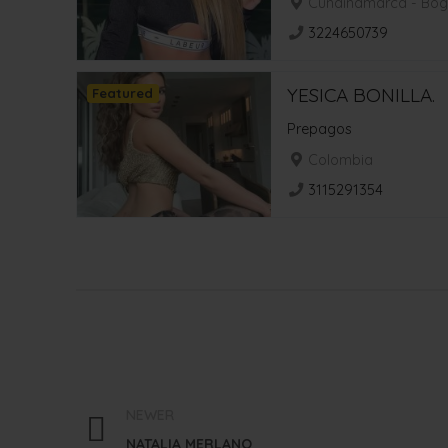
Cundinamarca - Bog
3224650739
YESICA BONILLA.
Featured
Prepagos
Colombia
3115291354
NEWER
NATALIA MERLANO