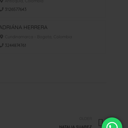
Antioquia, Colombia
3126577643
ADRIÁNA HERRERA
Cundinamarca - Bogota, Colombia
3244874761
OLDER
NATALIA SUAREZ