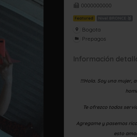
0000000000
Featured
Nivel BRONCE 🥉
Bogota
Prepagos
Información detal
!!!Hola. Soy una mujer,
homb
Te ofrezco todos servic
Agregame y pasemos rico.
esto amor