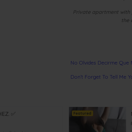
Private apartment with 
the 
No Olvides Decirme Que 
Don’t Forget To Tell Me 
EZ. ✅
Featured