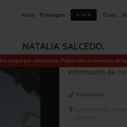
Inicio
Prepagos
Trans
G
✨ VIP ✨
NATALIA SALCEDO.
alice pagos por adelantado. Pague solo al momento del ser
Información de Co
0000000000
Cundinamarca - Bogot
Colombia