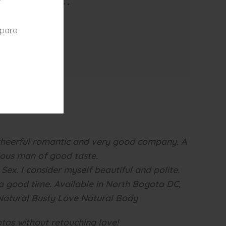
ón : 24Horas.

0000.

 para
Norte.

.000.
 cheerful romantic and very good company. A
ious man of good taste.
. Sex. I consider myself beautiful and polite.
a good time. Available in North Bogota DC,
Natural Busty Love Natural Body
tos without retouching love!