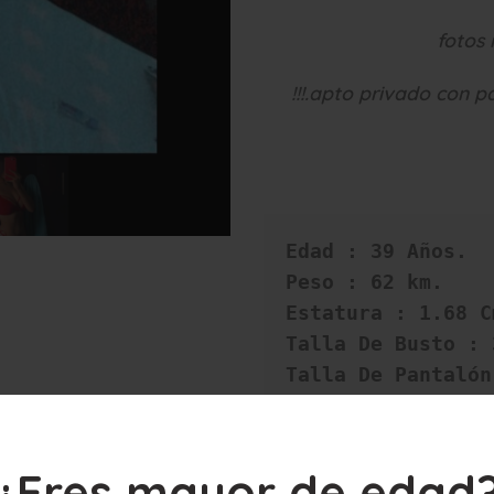
fotos 
!!!
.apto privado con p
Edad : 39 Años.

Peso : 62 km.

Estatura : 1.68 Cm
Talla De Busto : 3
Talla De Pantalón
Color De Cabello 
Largor De Cabello
Color De Ojos: Ve
¿Eres mayor de edad