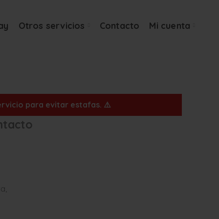
ay
Otros servicios
Contacto
Mi cuenta
vicio para evitar estafas. ⚠️
ntacto
a,