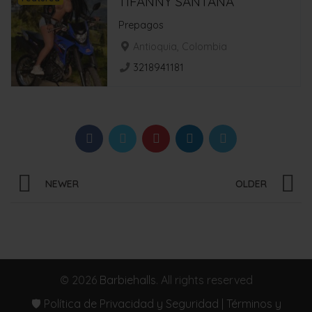
TIFANNY SANTANA
Prepagos
Antioquia, Colombia
3218941181
NEWER
OLDER
© 2026
Barbiehalls
. All rights reserved
🛡️ Política de Privacidad y Seguridad | Términos y