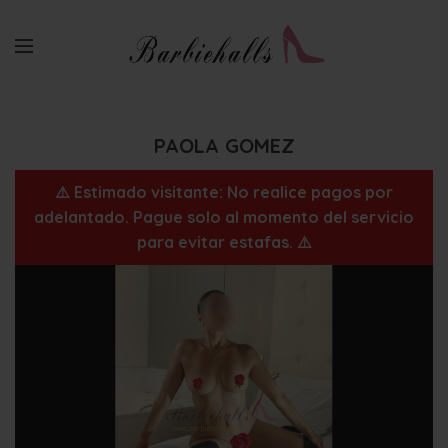
PAOLA GOMEZ
⚠️ Estimado visitante: No realice pagos por
adelantado. Pague solo al momento del servicio
para evitar estafas. ⚠️