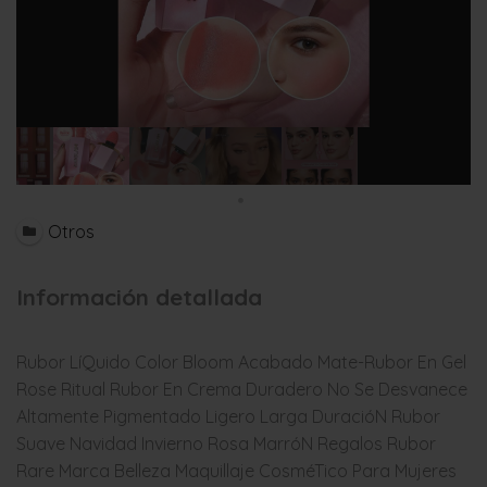
Otros
Información detallada
Rubor LíQuido Color Bloom Acabado Mate-Rubor En Gel
Rose Ritual Rubor En Crema Duradero No Se Desvanece
Altamente Pigmentado Ligero Larga DuracióN Rubor
Suave Navidad Invierno Rosa MarróN Regalos Rubor
Rare Marca Belleza Maquillaje CosméTico Para Mujeres