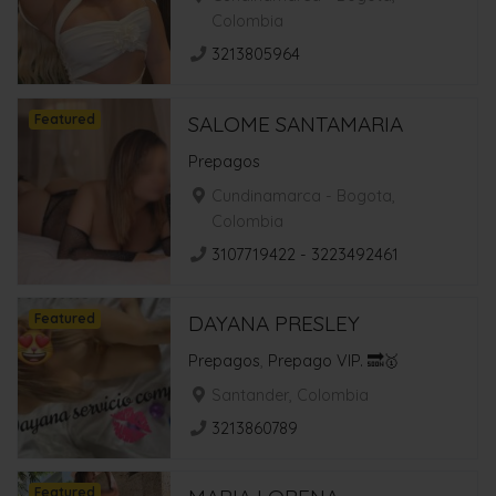
Colombia
3213805964
Featured
SALOME SANTAMARIA
Prepagos
Cundinamarca - Bogota,
Colombia
3107719422 - 3223492461
Featured
DAYANA PRESLEY
Prepagos
,
Prepago VIP. 🔜🥇
Santander, Colombia
3213860789
Featured