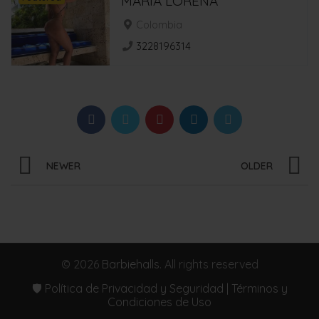
MARIA LORENA
Colombia
3228196314
NEWER
OLDER
© 2026
Barbiehalls
. All rights reserved
🛡️ Política de Privacidad y Seguridad | Términos y
Condiciones de Uso