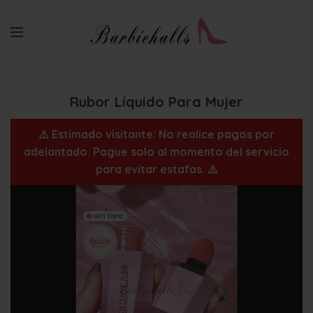
Rubor Líquido Para Mujer
⚠️ Estimado visitante: No realice pagos por
adelantado. Pague solo al momento del servicio
para evitar estafas. ⚠️