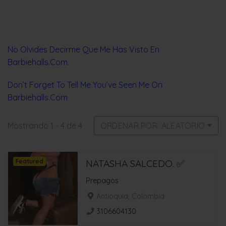
No Olvides Decirme Que Me Has Visto En
Barbiehalls.Com.
Don’t Forget To Tell Me You’ve Seen Me On
Barbiehalls.Com
Mostrando 1 - 4 de 4
ORDENAR POR: ALEATORIO
Featured
NATASHA SALCEDO. ✅
Prepagos
Antioquia, Colombia
3106604130