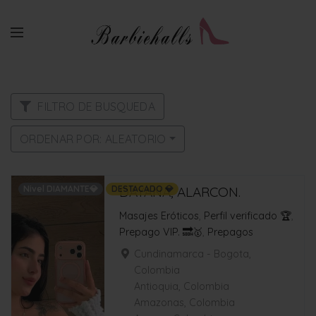
FILTRO DE BUSQUEDA
ORDENAR POR: ALEATORIO
Nivel DIAMANTE💎
DESTACADO 💎
DAYANA, ALARCON.
Masajes Eróticos
,
Perfil verificado 🏆
,
Prepago VIP. 🔜🥇
,
Prepagos
Cundinamarca - Bogota,
Colombia
Antioquia, Colombia
Amazonas, Colombia