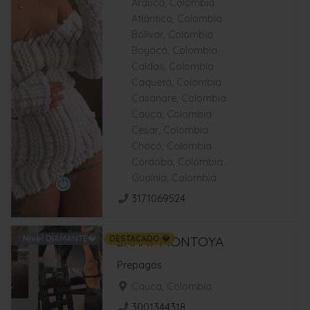
Arauca, Colombia
Atlántico, Colombia
Bolívar, Colombia
Boyacá, Colombia
Caldas, Colombia
Caquetá, Colombia
Casanare, Colombia
Cauca, Colombia
Cesar, Colombia
Chocó, Colombia
Córdoba, Colombia
Guainía, Colombia
3171069524
Nivel DIAMANTE💎
DESTACADO 💎
SARAY MONTOYA
Prepagos
Cauca, Colombia
3001344318