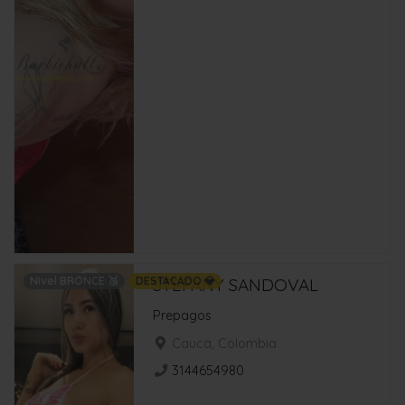
Nivel BRONCE 🥉
DESTACADO 💎
STEFANY SANDOVAL
Prepagos
Cauca, Colombia
3144654980