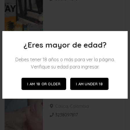
¿Eres mayor de edad?
Debes tener 18 años o más para ver la página.
Verifique su edad para ingresar.
I AM 18 OR OLDER
I AM UNDER 18
Nivel BRONCE 🥉
DESTACADO 💎
LORE RODRIGEZ ✅
Cauca, Colombia
3238097817