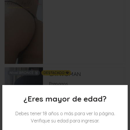
Nivel BRONCE 🥉
DESTACADO 💎
CATWOMAN
Prepagos
Norte de Santander, Colombia
¿Eres mayor de edad?
3123440852
Debes tener 18 años o más para ver la página.
Verifique su edad para ingresar.