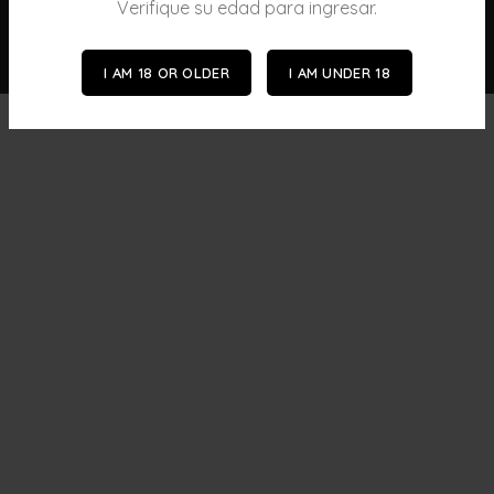
© 2026
Barbiehalls
. All rights reserved
Verifique su edad para ingresar.
🛡️ Política de Privacidad y Seguridad | Términos y
Condiciones de Uso
I AM 18 OR OLDER
I AM UNDER 18