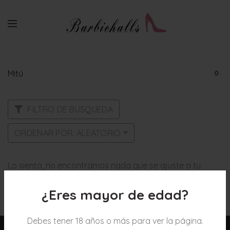
Mitú
0
FILTRO DE BUSQUEDA
ORDENAR POR: ALEATORIO
Lo siento, no encontramos nada que se ajuste a tu
búsqueda.
¿Eres mayor de edad?
Debes tener 18 años o más para ver la página.