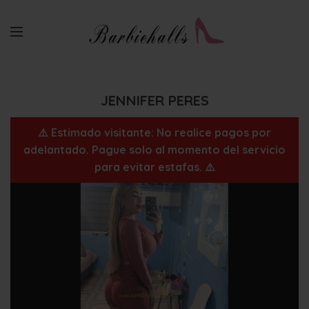
JENNIFER PERES
⚠️ Estimado visitante: No realice pagos por
adelantado. Pague solo al momento del servicio
para evitar estafas. ⚠️