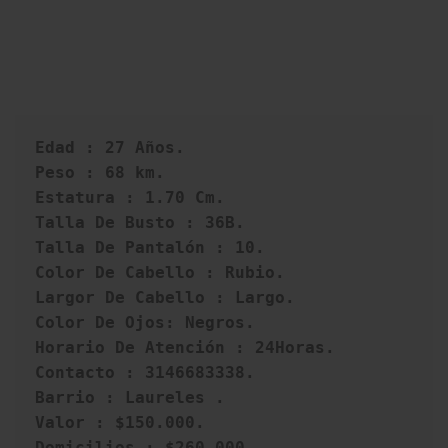
Edad : 27 Años. 

Peso : 68 km.

Estatura : 1.70 Cm. 

Talla De Busto : 36B. 

Talla De Pantalón : 10. 

Color De Cabello : Rubio.

Largor De Cabello : Largo. 

Color De Ojos: Negros.

Horario De Atención : 24Horas. 

Contacto : 3146683338.

Barrio : Laureles .

Valor : $150.000. 

Domicilios : $260.000.