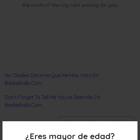
the north of the city I am waiting for you.
No Olvides Decirme Que Me Has Visto En
Barbieha
lls.Com.
Don’t Forget To Tell Me You’ve Seen Me On
Barbiehalls.Com.
Mostrando 1 - 4 de 4
ORDENAR POR: ALEATORIO
¿Eres mayor de edad?