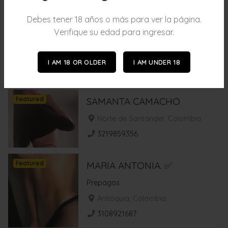
Featured
VALENTINA GARCIA. ✅
Debes tener 18 años o más para ver la página.
Perfil verificado 🏆
Verifique su edad para ingresar.
Cundinamarca - Bogota,
Colombia
I AM 18 OR OLDER
I AM UNDER 18
3018728978
Featured
SAMANTA CAMACHO
Norte de Santander, Colombia
3219859356
Featured
MARIA ANTONIA. ✅
Prepagos
Antioquia, Colombia
3108921687