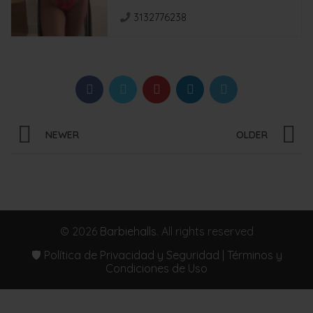
3132776238
NEWER
OLDER
© 2026
Barbiehalls
. All rights reserved
🛡️ Política de Privacidad y Seguridad | Términos y
Condiciones de Uso